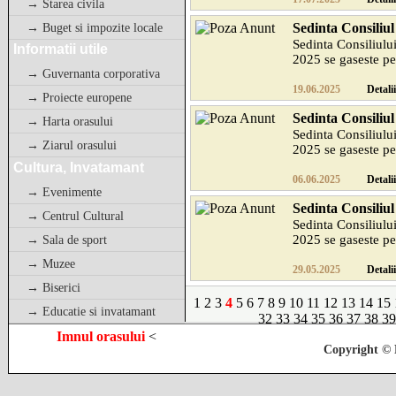
→ Starea civila
Sedinta Consiliul
→ Buget si impozite locale
Sedinta Consiliulu
Informatii utile
2025 se gaseste pe s
→ Guvernanta corporativa
19.06.2025
Detalii
→ Proiecte europene
Sedinta Consiliul
→ Harta orasului
Sedinta Consiliulu
→ Ziarul orasului
2025 se gaseste pe s
Cultura, Invatamant
06.06.2025
Detalii
→ Evenimente
Sedinta Consiliul
→ Centrul Cultural
Sedinta Consiliulu
2025 se gaseste pe s
→ Sala de sport
→ Muzee
29.05.2025
Detalii
→ Biserici
1
2
3
4
5
6
7
8
9
10
11
12
13
14
15
→ Educatie si invatamant
32
33
34
35
36
37
38
39
Imnul orasului
<
Copyright © 