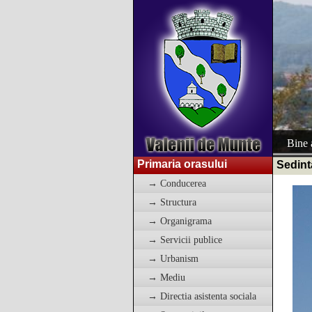
Bine a
Primaria orasului
Sedint
→ Conducerea
→ Structura
→ Organigrama
→ Servicii publice
→ Urbanism
→ Mediu
→ Directia asistenta sociala