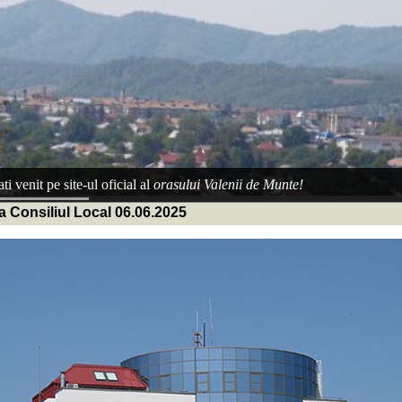
ti venit pe site-ul oficial al
orasului Valenii de Munte!
a Consiliul Local 06.06.2025