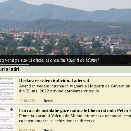
ti venit pe site-ul oficial al
orasului Valenii de Munte!
i si stiri
Declarare sistem individual adecvat
Avand in vedere intrarea in vigoare a Hotararii de Guvern nr
din 26 mai 2022 privind aprobarea criteriilo...
19.10.2022
Detalii
Lucrari de instalatie gaze naturale blocuri strada Petru
Primaria orasului Valenii de Munte informeaza operatorii ec
ca intentioneaza sa achizitioneze direct co...
05.02.2024
Detalii