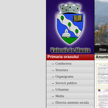
Bine a
Primaria orasului
Anuntur
→ Conducerea
→ Structura
→ Organigrama
→ Servicii publice
→ Urbanism
→ Mediu
→ Directia asistenta sociala