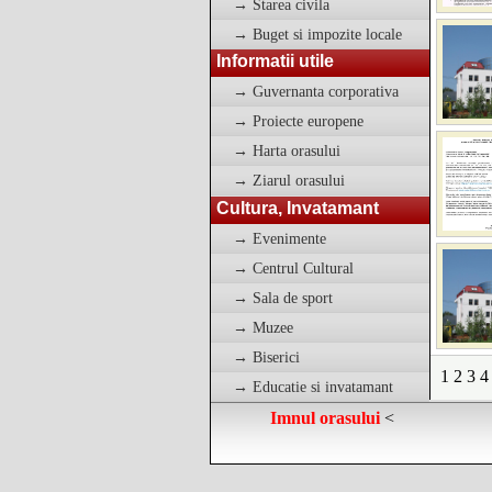
→ Starea civila
→ Buget si impozite locale
Informatii utile
→ Guvernanta corporativa
→ Proiecte europene
→ Harta orasului
→ Ziarul orasului
Cultura, Invatamant
→ Evenimente
→ Centrul Cultural
→ Sala de sport
→ Muzee
→ Biserici
1
2
3
4
→ Educatie si invatamant
Imnul orasului
<