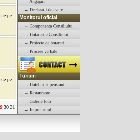
→ Angajari
→ Declaratii de avere
este pe
Monitorul oficial
→ Componenta Consiliului
→ Hotararile Consiliului
→ Proiecte de hotarari
→ Procese verbale
Turism
este pe
→ Hoteluri si pensiuni
→ Restaurante
→ Galerie foto
9
30
31
→ Imprejurimi