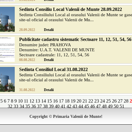
Sedinta Consiliu Local Valenii de Munte 28.09.2022
Sedinta Consiliului Local al orasului Valenii de Munte se gas
site-ul oficial al orasului Valenii de Mu...
28.09.2022
Detalii
Publicitate cadastru sistematic Sectoare 11, 12, 51, 54, 56
Denumire judet: PRAHOVA
Denumire: U.A.T. VALENII DE MUNTE
Sectoare cadastrale: 11, 12, 51, 54, 56
O.C.P.I. ...
08.08.2022
Detalii
Sedinta Consiliul Local 31.08.2022
Sedinta Consiliului Local al orasului Valenii de Munte se gas
site-ul oficial al orasului Valenii de Mu...
31.08.2022
Detalii
5
6
7
8
9
10
11
12
13
14
15
16
17
18
19
20
21
22
23
24
25
26
27
28
2
32
33
34
35
36
37
38
39
40
41
42
43
44
45
46
47
48
49
50
51
Copyright © Primaria Valenii de Munte!