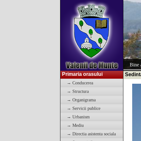
Bine a
Primaria orasului
Sedint
→ Conducerea
→ Structura
→ Organigrama
→ Servicii publice
→ Urbanism
→ Mediu
→ Directia asistenta sociala