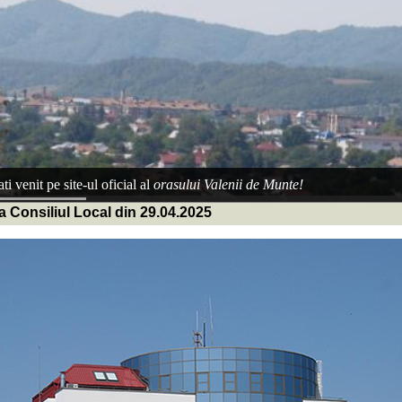
ti venit pe site-ul oficial al
orasului Valenii de Munte!
a Consiliul Local din 29.04.2025