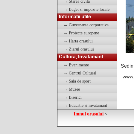
→ Starea civila
→ Buget si impozite locale
Informatii utile
→ Guvernanta corporativa
→ Proiecte europene
→ Harta orasului
→ Ziarul orasului
Cultura, Invatamant
→ Evenimente
Sedint
→ Centrul Cultural
www.v
→ Sala de sport
→ Muzee
→ Biserici
→ Educatie si invatamant
Imnul orasului
<