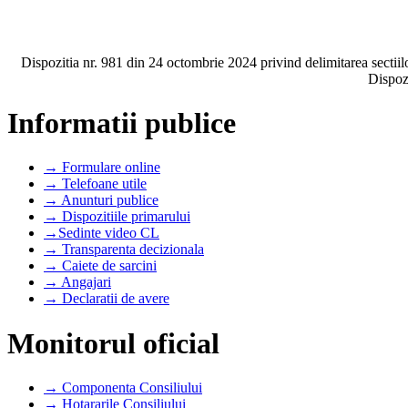
Dispozitia nr. 981 din 24 octombrie 2024 privind delimitarea sectii
Dispozi
Informatii publice
→ Formulare online
→ Telefoane utile
→ Anunturi publice
→ Dispozitiile primarului
→Sedinte video CL
→ Transparenta decizionala
→ Caiete de sarcini
→ Angajari
→ Declaratii de avere
Monitorul oficial
→ Componenta Consiliului
→ Hotararile Consiliului