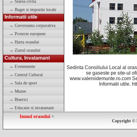
→ Starea civila
→ Buget si impozite locale
Informatii utile
→ Guvernanta corporativa
→ Proiecte europene
→ Harta orasului
→ Ziarul orasului
Cultura, Invatamant
→ Evenimente
Sedinta Consiliului Local al oras
se gaseste pe site-ul of
→ Centrul Cultural
www.valeniidemunte.ro.com Sec
→ Sala de sport
Informatii utile. 
→ Muzee
→ Biserici
→ Educatie si invatamant
Imnul orasului
<
Copyright © 