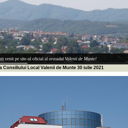
ti venit pe site-ul oficial al
orasului Valenii de Munte!
a Consiliului Local Valenii de Munte 30 iulie 2021