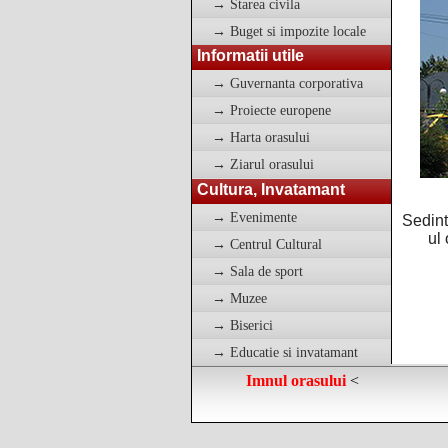
→ Starea civila
→ Buget si impozite locale
Informatii utile
→ Guvernanta corporativa
→ Proiecte europene
→ Harta orasului
→ Ziarul orasului
Cultura, Invatamant
→ Evenimente
Sedint
ul
→ Centrul Cultural
→ Sala de sport
→ Muzee
→ Biserici
→ Educatie si invatamant
Imnul orasului
<