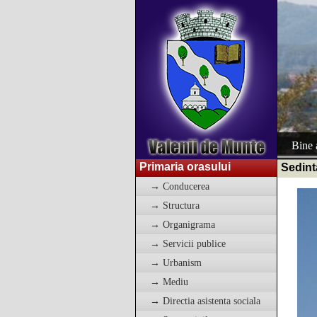
Bine a
Primaria orasului
Sedint
→ Conducerea
→ Structura
→ Organigrama
→ Servicii publice
→ Urbanism
→ Mediu
→ Directia asistenta sociala