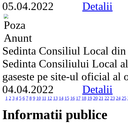
05.04.2022
Detalii
Sedinta Consiliul Local din
Sedinta Consiliului Local a
gaseste pe site-ul oficial al
04.04.2022
Detalii
1
2
3
4
5
6
7
8
9
10
11
12
13
14
15
16
17
18
19
20
21
22
23
24
25
Informatii publice