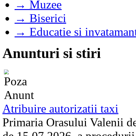
→ Muzee
→ Biserici
→ Educatie si invataman
Anunturi si stiri
Atribuire autorizatii taxi
Primaria Orasului Valenii d
de 15.07.2026, a procedurii d