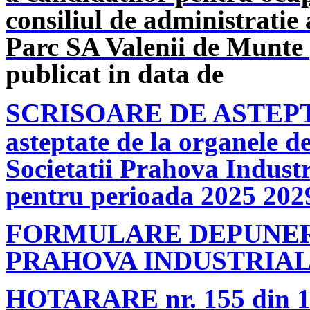
consiliul de administratie 
Parc SA Valenii de Munte
publicat in data de
SCRISOARE DE ASTEP
asteptate de la organele d
Societatii Prahova Indust
pentru perioada 2025 202
FORMULARE DEPUNERE
PRAHOVA INDUSTRIAL 
HOTARARE nr. 155 din 18