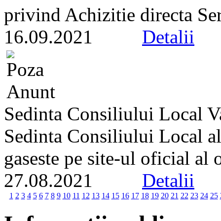
privind Achizitie directa Ser
16.09.2021
Detalii
Sedinta Consiliului Local 
Sedinta Consiliului Local a
gaseste pe site-ul oficial al
27.08.2021
Detalii
1
2
3
4
5
6
7
8
9
10
11
12
13
14
15
16
17
18
19
20
21
22
23
24
25