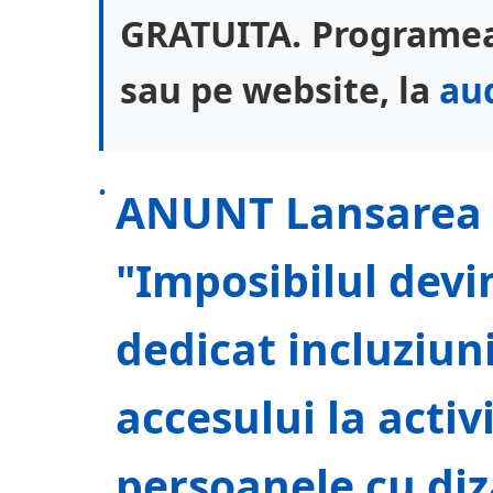
GRATUITA. Programeaz
sau pe website, la
au
ANUNT Lansarea p
"Imposibilul devi
dedicat incluziunii
accesului la activ
persoanele cu diza