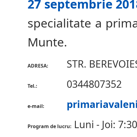
27 septembrie 201
specialitate a prima
Munte.
STR. BEREVOIEST
ADRESA:
0344807352
Tel.:
primariavalen
e-mail:
Luni - Joi: 7:3
Program de lucru: