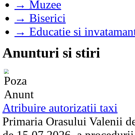
→ Muzee
→ Biserici
→ Educatie si invataman
Anunturi si stiri
Atribuire autorizatii taxi
Primaria Orasului Valenii d
de 15.07.2026, a procedurii d