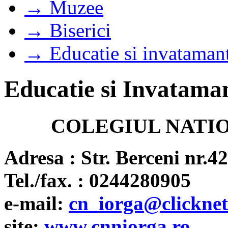
→ Muzee
→ Biserici
→ Educatie si invataman
Educatie si Invatama
COLEGIUL NATI
Adresa : Str. Berceni nr.42
Tel./fax. : 0244280905
e-mail:
cn_iorga@clicknet
site:
www.cnniorga.ro