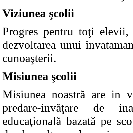
Viziunea şcolii
Progres pentru toţi elevii
dezvoltarea unui
i
nv
ata
m
a
n
cunoaşterii.
Misiunea şcolii
Misiunea noastră are
i
n v
predare-
i
nvăţare de
i
n
educaţională bazată pe scopu