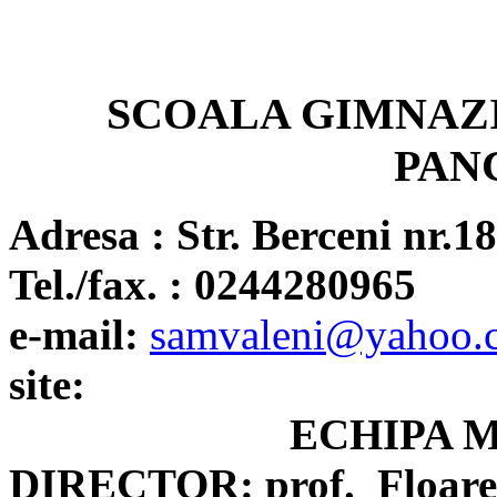
SCOALA GIMNAZ
PAN
Adresa : Str. Berceni nr.
18
Tel./fax. : 0244280
965
e-mail:
samvaleni@yahoo
site:
ECHIPA 
DIRECTOR: prof.
Floar