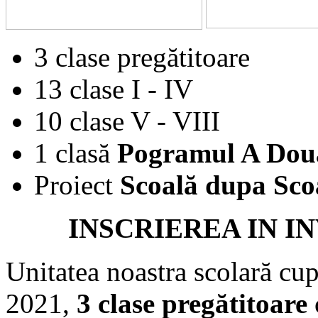
3
clase pregătitoare
13 clase I
-
IV
10 clase V
-
VIII
1 clasă
Pogramul A Do
u
Proie
ct
S
coală du
pa Sc
o
INSCRIEREA IN 
Unitatea noastra scolară cu
20
21
,
3 clase pregătitoare