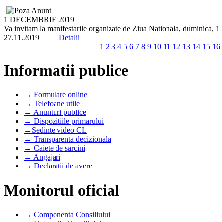
1 DECEMBRIE 2019
Va invitam la manifestarile organizate de Ziua Nationala, duminica, 1
27.11.2019
Detalii
1
2
3
4
5
6
7
8
9
10
11
12
13
14
15
16
Informatii publice
→ Formulare online
→ Telefoane utile
→ Anunturi publice
→ Dispozitiile primarului
→Sedinte video CL
→ Transparenta decizionala
→ Caiete de sarcini
→ Angajari
→ Declaratii de avere
Monitorul oficial
→ Componenta Consiliului