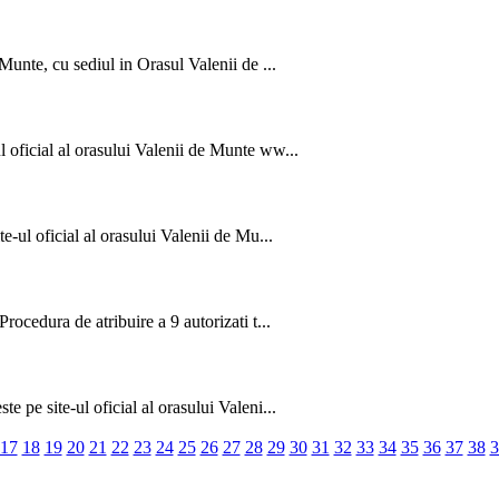
Munte, cu sediul in Orasul Valenii de ...
 oficial al orasului Valenii de Munte ww...
e-ul oficial al orasului Valenii de Mu...
rocedura de atribuire a 9 autorizati t...
 pe site-ul oficial al orasului Valeni...
17
18
19
20
21
22
23
24
25
26
27
28
29
30
31
32
33
34
35
36
37
38
3