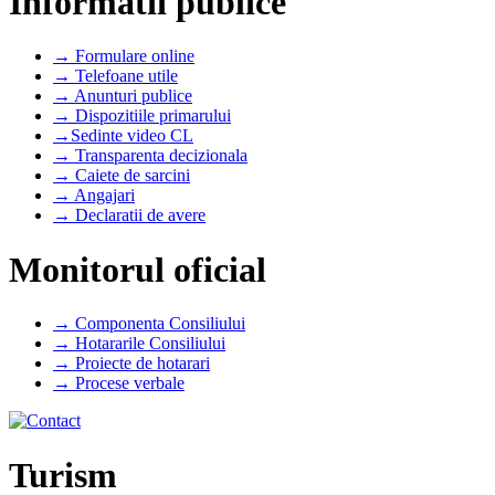
Informatii publice
→ Formulare online
→ Telefoane utile
→ Anunturi publice
→ Dispozitiile primarului
→Sedinte video CL
→ Transparenta decizionala
→ Caiete de sarcini
→ Angajari
→ Declaratii de avere
Monitorul oficial
→ Componenta Consiliului
→ Hotararile Consiliului
→ Proiecte de hotarari
→ Procese verbale
Turism