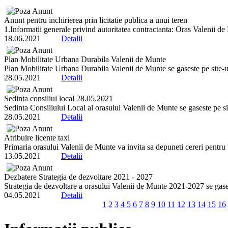
Anunt pentru inchirierea prin licitatie publica a unui teren
1.Informatii generale privind autoritatea contractanta: Oras Valenii de 
18.06.2021
Detalii
Plan Mobilitate Urbana Durabila Valenii de Munte
Plan Mobilitate Urbana Durabila Valenii de Munte se gaseste pe site-ul
28.05.2021
Detalii
Sedinta consiliul local 28.05.2021
Sedinta Consiliului Local al orasului Valenii de Munte se gaseste pe sit
28.05.2021
Detalii
Atribuire licente taxi
Primaria orasului Valenii de Munte va invita sa depuneti cereri pentru P
13.05.2021
Detalii
Dezbatere Strategia de dezvoltare 2021 - 2027
Strategia de dezvoltare a orasului Valenii de Munte 2021-2027 se gaseste
04.05.2021
Detalii
1
2
3
4
5
6
7
8
9
10
11
12
13
14
15
16